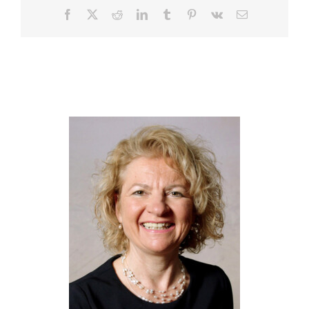
Facebook
X
Reddit
LinkedIn
Tumblr
Pinterest
Vk
E-
Mail